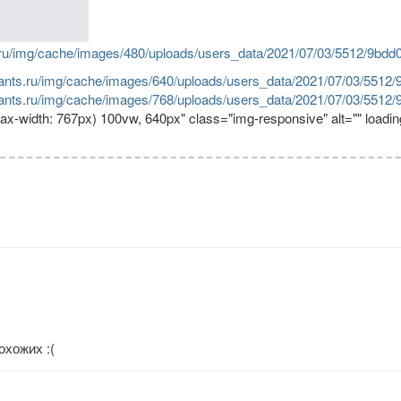
ts.ru/img/cache/images/480/uploads/users_data/2021/07/03/5512/9b
eplants.ru/img/cache/images/640/uploads/users_data/2021/07/03/55
eplants.ru/img/cache/images/768/uploads/users_data/2021/07/03/55
x-width: 767px) 100vw, 640px" class="img-responsive" alt="" loadi
охожих :(