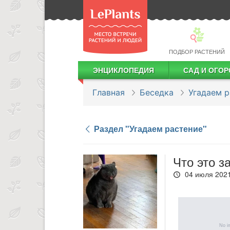
ПОДБОР РАСТЕНИЙ
ЭНЦИКЛОПЕДИЯ
САД И ОГОР
Лекарственные растения
Посадка деревьев и кустарников
Посадка ягодных культур
Сбор и хранение урожая
Главная
Беседка
Угадаем р
Раздел "Угадаем растение"
Что это з
04 июля 2021