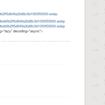
dd0b2ff5d649a2b88c9d1093f55930.webp
12/9bdd0b2ff5d649a2b88c9d1093f55930.webp
12/9bdd0b2ff5d649a2b88c9d1093f55930.webp
ng="lazy" decoding="async">