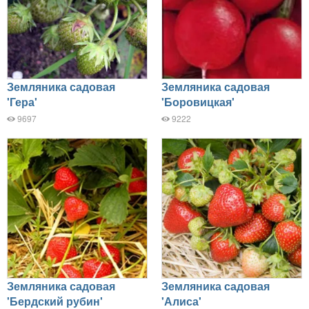
Земляника садовая
Земляника садовая
'Гера'
'Боровицкая'
9697
9222
Земляника садовая
Земляника садовая
'Бердский рубин'
'Алиса'