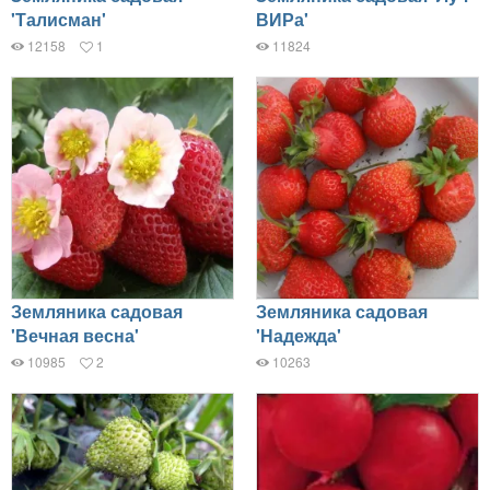
'Талисман'
ВИРа'
12158
1
11824
Земляника садовая
Земляника садовая
'Вечная весна'
'Надежда'
10985
2
10263