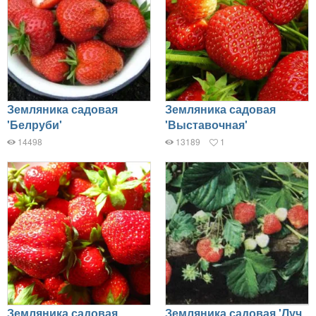
Земляника садовая
Земляника садовая
'Белруби'
'Выставочная'
14498
13189
1
Земляника садовая
Земляника садовая 'Луч