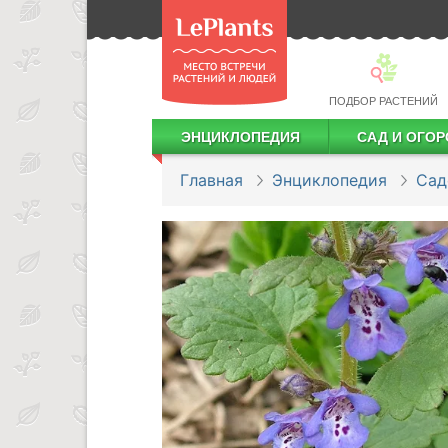
ПОДБОР РАСТЕНИЙ
ЭНЦИКЛОПЕДИЯ
САД И ОГОР
Лекарственные растения
Посадка деревьев и кустарников
Посадка ягодных культур
Сбор и хранение урожая
Главная
Энциклопедия
Сад