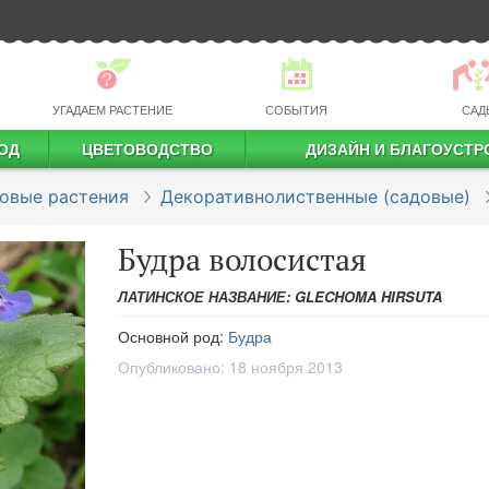
УГАДАЕМ РАСТЕНИЕ
СОБЫТИЯ
САД
ОД
ЦВЕТОВОДСТВО
ДИЗАЙН И БЛАГОУСТР
профессиональное растениеводство
овые растения
Декоративнолиственные (садовые)
Будра волосистая
ЛАТИНСКОЕ НАЗВАНИЕ: GLECHOMA HIRSUTA
Основной род:
Будра
Опубликовано:
18 ноября 2013