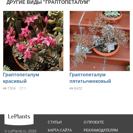
ДРУГИЕ ВИДЫ "ГРАПТОПЕТАЛУМ"
Граптопеталум
Граптопеталум
красивый
пятитычинковый
7304
1
6422
СТАТЬИ
О ПРОЕКТЕ
КАРТА САЙТА
РЕКЛАМОДАТЕЛЯМ
© LePlants.ru, 2026