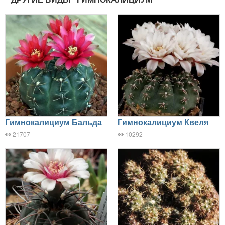
Гимнокалициум Бальда
Гимнокалициум Квеля
21707
10292