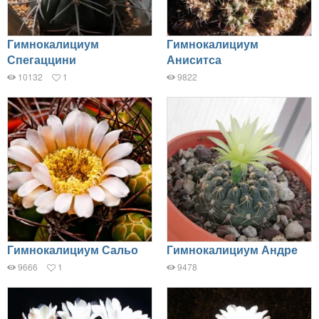
Гимнокалициум
Гимнокалициум
Спегаццини
Аниситса
10132
1
9822
Гимнокалициум Сальо
Гимнокалициум Андре
9666
1
9478