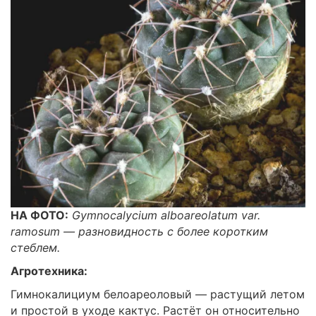
НА ФОТО:
Gymnocalycium
alboareolatum var.
ramosum — разновидность с более коротким
стеблем.
Агротехника:
Гимнокалициум белоареоловый — растущий летом
и простой в уходе кактус. Растёт он относительно