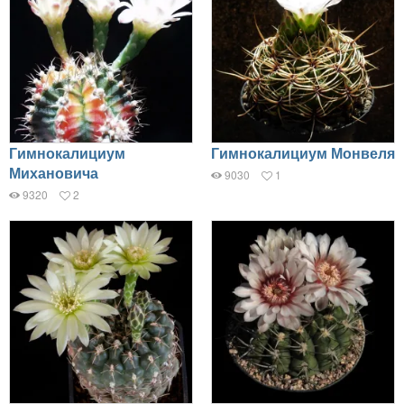
Гимнокалициум
Гимнокалициум Монвеля
Михановича
9030
1
9320
2