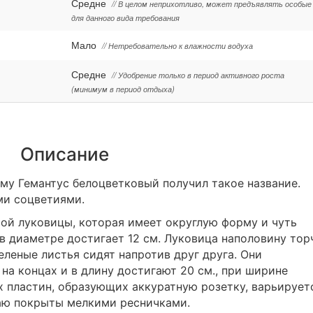
Средне
// В целом неприхотливо, может предъявлять особые
для данного вида требования
Мало
// Нетребовательно к влажности водуха
Средне
// Удобрение только в период активного роста
(минимум в период отдыха)
Описание
ему Гемантус белоцветковый получил такое название.
ми соцветиями.
той луковицы, которая имеет округлую форму и чуть
 в диаметре достигает 12 см. Луковица наполовину тор
еленые листья сидят напротив друг друга. Они
на концах и в длину достигают 20 см., при ширине
х пластин, образующих аккуратную розетку, варьирует
раю покрыты мелкими ресничками.