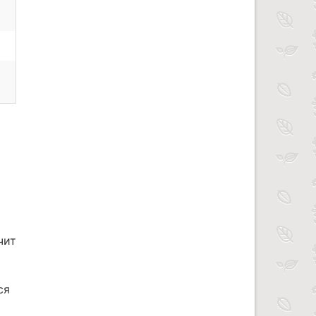
чит
ся