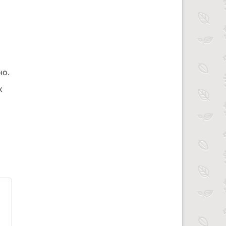
но.
х