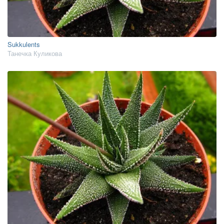
Sukkulents
Танечка Куликова