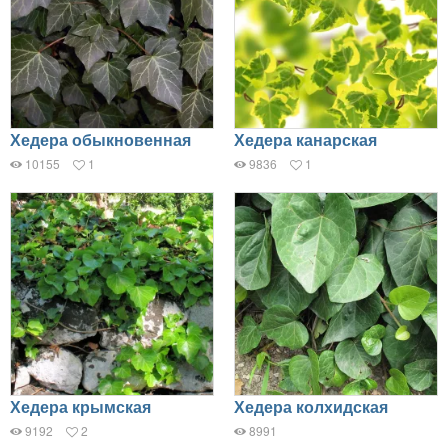
Хедера обыкновенная
Хедера канарская
10155
1
9836
1
Хедера крымская
Хедера колхидская
9192
2
8991