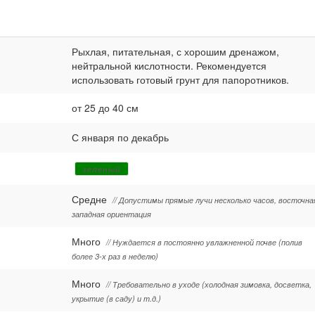
Рыхлая, питательная, с хорошим дренажом,
нейтральной кислотности. Рекомендуется
использовать готовый грунт для папоротников.
от 25 до 40 см
С января по декабрь
зеленый
Средне
// Допустимы прямые лучи несколько часов, восточна
западная ориентация
Много
// Нуждается в постоянно увлажненной почве (полив
более 3-х раз в неделю)
Много
// Требовательно в уходе (холодная зимовка, досветка,
укрытие (в саду) и т.д.)