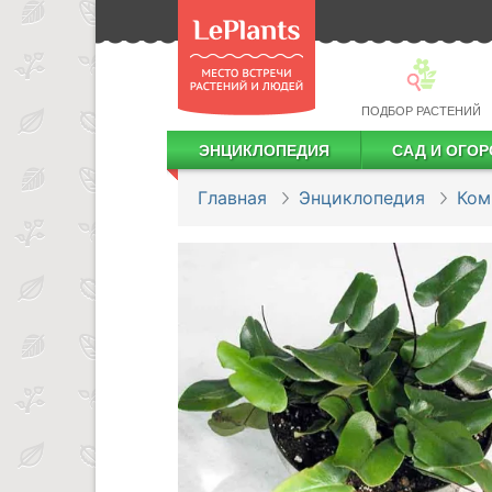
ПОДБОР РАСТЕНИЙ
ЭНЦИКЛОПЕДИЯ
САД И ОГОР
Лекарственные растения
Посадка деревьев и кустарников
Посадка ягодных культур
Сбор и хранение урожая
Главная
Энциклопедия
Ком