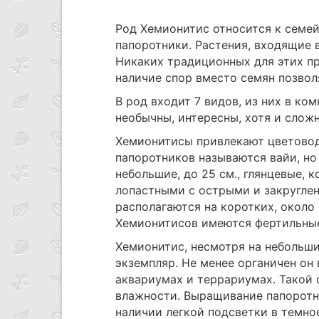
Род Хемионитис относится к семе
папоротники. Растения, входящие 
Никаких традиционных для этих пр
наличие спор вместо семян позвол
В род входит 7 видов, из них в ко
необычны, интересны, хотя и сложн
Хемионитисы привлекают цветоводо
папоротников называются вайи, но 
небольшие, до 25 см., глянцевые,
лопастными с острыми и закруглен
располагаются на коротких, около 
Хемионитисов имеются фертильные 
Хемионитис, несмотря на небольш
экземпляр. Не менее органичен он
аквариумах и террариумах. Такой
влажности. Выращивание папоротн
наличии легкой подсветки в темное