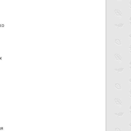
ко
х
ля