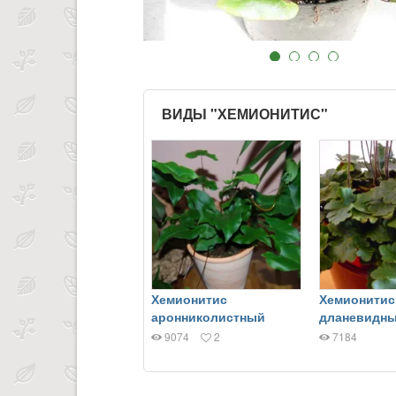
ВИДЫ "ХЕМИОНИТИС"
Хемионитис
Хемионитис
аронниколистный
дланевидн
9074
2
7184