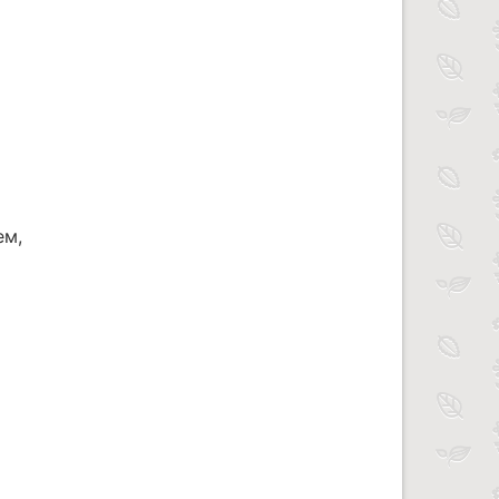
ем,
,