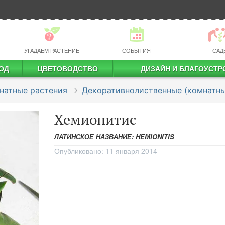
УГАДАЕМ РАСТЕНИЕ
СОБЫТИЯ
САД
ОД
ЦВЕТОВОДСТВО
ДИЗАЙН И БЛАГОУСТР
профессиональное растениеводство
натные растения
Декоративнолиственные (комнатны
Хемионитис
ЛАТИНСКОЕ НАЗВАНИЕ: HEMIONITIS
Опубликовано:
11 января 2014