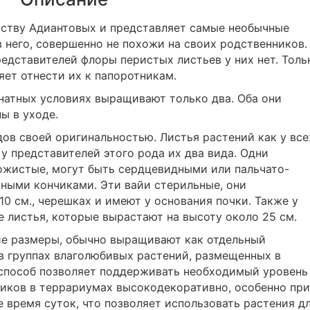
йству Адиантовых и представляет самые необычные
в него, совершенно не похожи на своих родственников.
едставителей флоры перистых листьев у них нет. Толь
яет отнести их к папоротникам.
мнатных условиях выращивают только два. Оба они
ы в уходе.
в своей оригинальностью. Листья растений как у все
у представителей этого рода их два вида. Одни
 кожистые, могут быть сердцевидными или пальчато-
ными кончиками. Эти вайи стерильные, они
10 см., черешках и имеют у основания почки. Также у
листья, которые вырастают на высоту около 25 см.
ие размеры, обычно выращивают как отдельный
 в группах влаголюбивых растений, размещенных в
 способ позволяет поддерживать необходимый уровень
иков в террариумах высокодекоративно, особенно при
 время суток, что позволяет использовать растения д