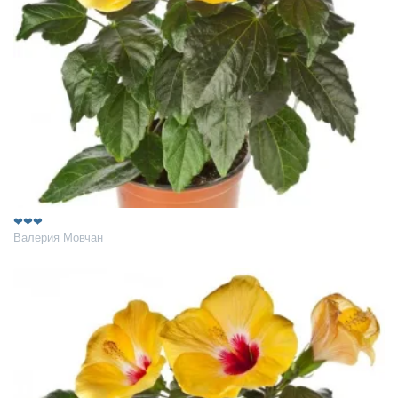
❤❤❤
Валерия Мовчан