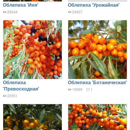
Облепиха 'Иня'
Облепиха 'Урожайная'
26044
23927
Облепиха
Облепиха 'Ботаническая'
'Превосходная'
19099
1
22551