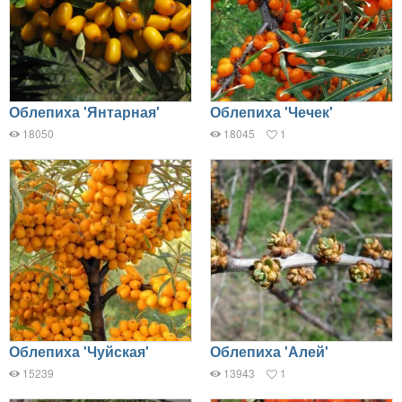
Облепиха 'Янтарная'
Облепиха 'Чечек'
18050
18045
1
Облепиха 'Чуйская'
Облепиха 'Алей'
15239
13943
1