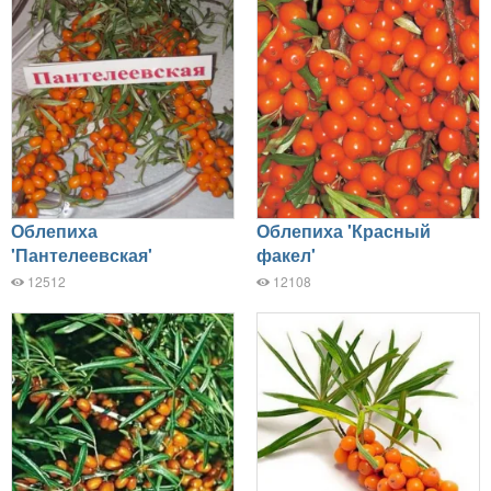
Облепиха
Облепиха 'Красный
'Пантелеевская'
факел'
12512
12108