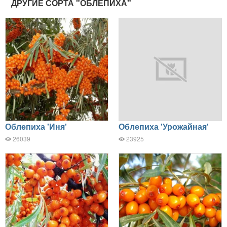
ДРУГИЕ СОРТА "ОБЛЕПИХА"
Облепиха 'Иня'
Облепиха 'Урожайная'
26039
23925