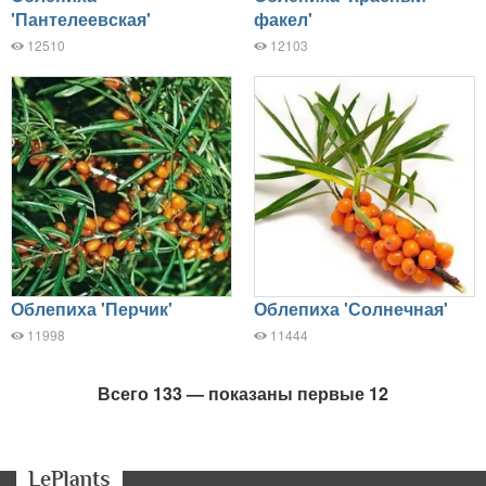
'Пантелеевская'
факел'
12510
12103
Облепиха 'Перчик'
Облепиха 'Солнечная'
11998
11444
Всего 133 — показаны первые 12