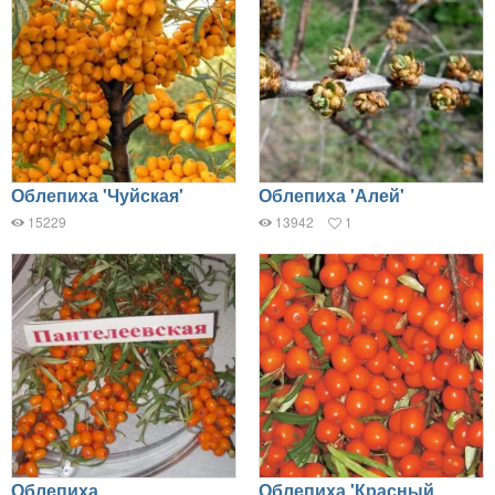
Облепиха 'Чуйская'
Облепиха 'Алей'
15229
13942
1
Облепиха
Облепиха 'Красный