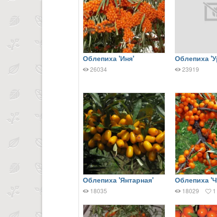
Облепиха 'Иня'
Облепиха 'У
26034
23919
Облепиха 'Янтарная'
Облепиха 'Ч
18035
18029
1