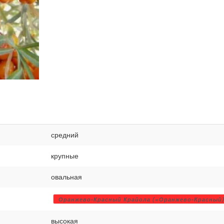
средний
крупные
овальная
Оранжево-Красный Крайола (=Оранжево-Красный
высокая