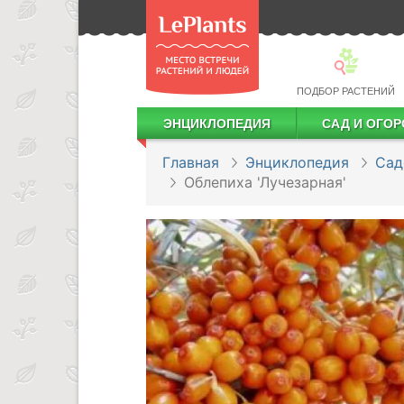
ПОДБОР РАСТЕНИЙ
ЭНЦИКЛОПЕДИЯ
САД И ОГОР
Лекарственные растения
Посадка деревьев и кустарников
Посадка ягодных культур
Сбор и хранение урожая
Главная
Энциклопедия
Сад
Облепиха 'Лучезарная'