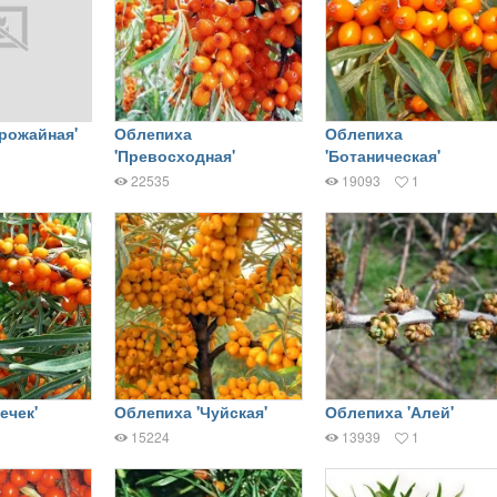
рожайная'
Облепиха
Облепиха
'Превосходная'
'Ботаническая'
22535
19093
1
ечек'
Облепиха 'Чуйская'
Облепиха 'Алей'
15224
13939
1