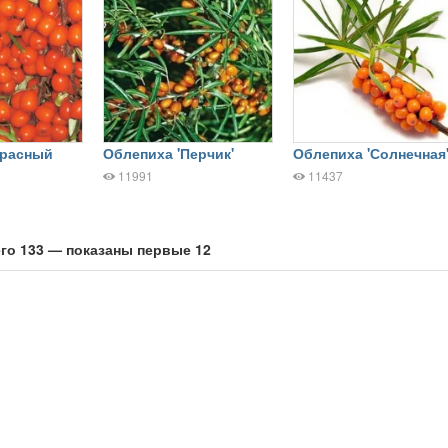
Красный
Облепиха 'Перчик'
Облепиха 'Солнечная
11991
11437
го 133 — показаны первые 12