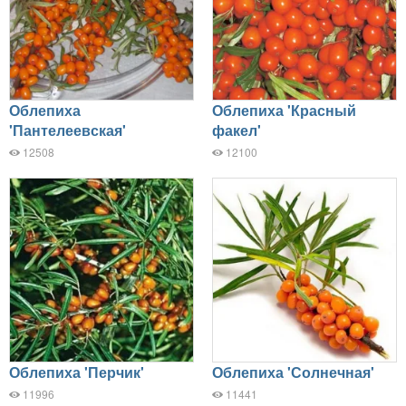
Облепиха
Облепиха 'Красный
'Пантелеевская'
факел'
12508
12100
Облепиха 'Перчик'
Облепиха 'Солнечная'
11996
11441