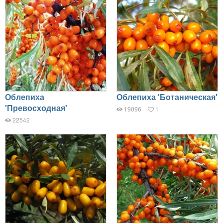
Облепиха
Облепиха 'Ботаническая'
'Превосходная'
19096
1
22542