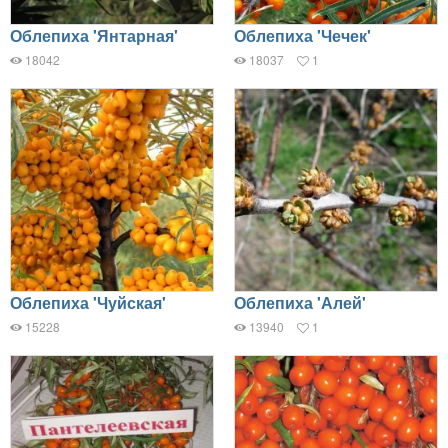
Облепиха 'Янтарная'
Облепиха 'Чечек'
18042
18037
1
Облепиха 'Чуйская'
Облепиха 'Алей'
15228
13940
1