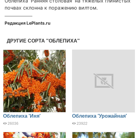
Облепиха 'Ранняя столовая' на тяжелых глинистых
почвах склонна к поражению вилтом.
Редакция LePlants.ru
ДРУГИЕ СОРТА "ОБЛЕПИХА"
Облепиха 'Иня'
Облепиха 'Урожайная'
26036
23922