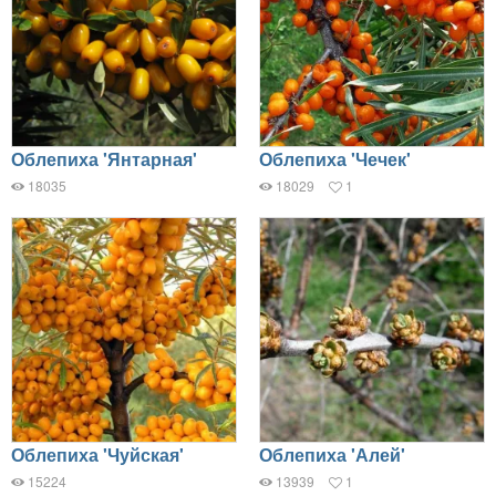
Облепиха 'Янтарная'
Облепиха 'Чечек'
18035
18029
1
Облепиха 'Чуйская'
Облепиха 'Алей'
15224
13939
1