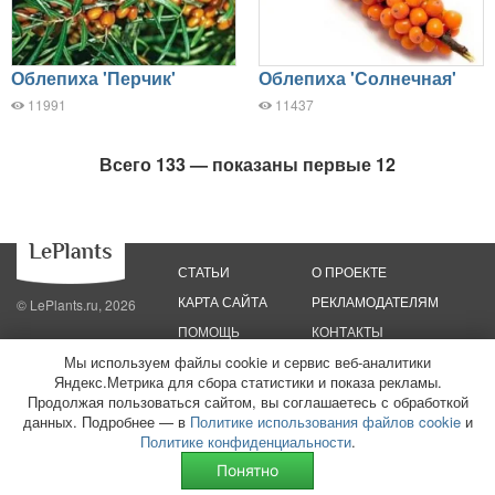
Облепиха 'Перчик'
Облепиха 'Солнечная'
11991
11437
Всего 133 — показаны первые 12
СТАТЬИ
О ПРОЕКТЕ
КАРТА САЙТА
РЕКЛАМОДАТЕЛЯМ
© LePlants.ru, 2026
ПОМОЩЬ
КОНТАКТЫ
Мы используем файлы cookie и сервис веб-аналитики
Политика конфиденциальности
Политика использования файлов cookie
Яндекс.Метрика для сбора статистики и показа рекламы.
Пользовательское соглашение
Редакционные стандарты
Продолжая пользоваться сайтом, вы соглашаетесь с обработкой
данных. Подробнее — в
Политике использования файлов cookie
и
ООО «Трафик»
ИНН 7813175200
ОГРН 1027806866724
Монетизация
Политике конфиденциальности
.
сайтов
16+
Понятно