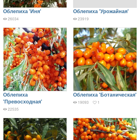
Облепиха 'Иня'
Облепиха 'Урожайная'
26034
23919
Облепиха
Облепиха 'Ботаническая'
'Превосходная'
19093
1
22535