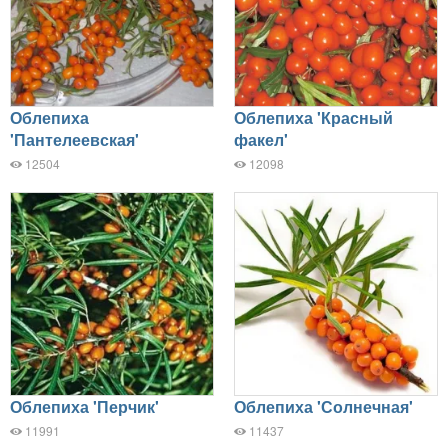
Облепиха
Облепиха 'Красный
'Пантелеевская'
факел'
12504
12098
Облепиха 'Перчик'
Облепиха 'Солнечная'
11991
11437