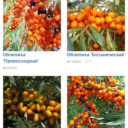
Облепиха
Облепиха 'Ботаническая'
'Превосходная'
19093
1
22535