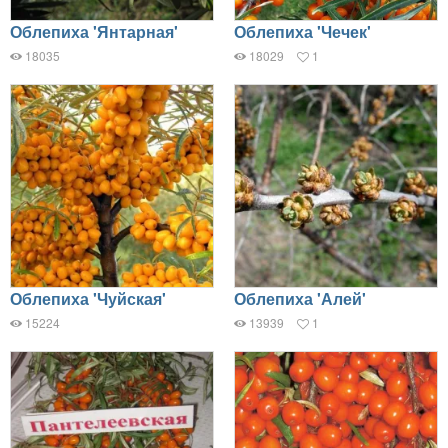
Облепиха 'Янтарная'
Облепиха 'Чечек'
18035
18029
1
Облепиха 'Чуйская'
Облепиха 'Алей'
15224
13939
1