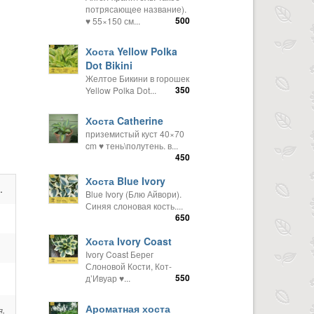
потрясающее название).
500
♥ 55×150 см...
Хоста Yellow Polka
Dot Bikini
Желтое Бикини в горошек
350
Yellow Polka Dot...
Хоста Catherine
приземистый куст 40×70
cm ♥️ тень\полутень. в...
450
Хоста Blue Ivory
.
Blue Ivory (Блю Айвори).
Синяя слоновая кость....
650
Хоста Ivory Coast
Ivory Coast Берег
Слоновой Кости, Кот-
550
д’Ивуар ♥...
Ароматная хоста
я,