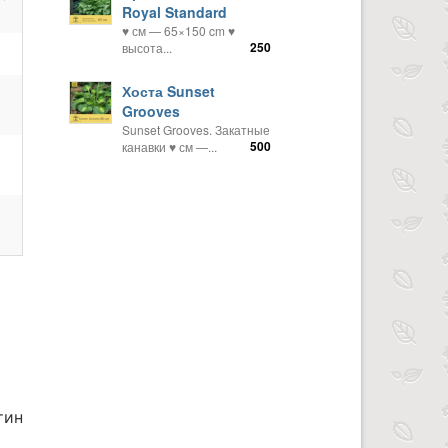
Royal Standard
♥ см — 65×150 cm ♥️
250
высота...
Хоста Sunset
Grooves
Sunset Grooves. Закатные
500
канавки ♥ см —...
тин