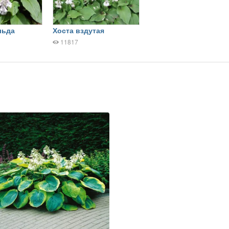
льда
Хоста вздутая
11817