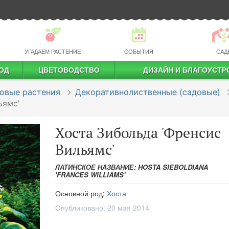
УГАДАЕМ РАСТЕНИЕ
СОБЫТИЯ
САД
ОД
ЦВЕТОВОДСТВО
ДИЗАЙН И БЛАГОУСТР
профессиональное растениеводство
овые растения
Декоративнолиственные (садовые)
ьямс'
Хоста Зибольда 'Френсис
Вильямс'
ЛАТИНСКОЕ НАЗВАНИЕ: HOSTA SIEBOLDIANA
'FRANCES WILLIAMS'
Основной род:
Хоста
Опубликовано:
20 мая 2014