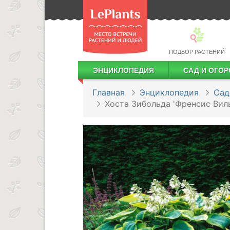
ПОДБОР РАСТЕНИЙ
ЭНЦИКЛОПЕДИЯ
САД И ОГОР
Лекарственные растения
Посадка деревьев и кустарников
Посадка ягодных культур
Сбор и хранение урожая
Главная
Энциклопедия
Сад
Хоста Зибольда 'Френсис Вил