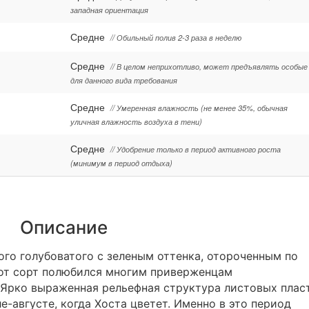
западная ориентация
Средне
// Обильный полив 2-3 раза в неделю
Средне
// В целом неприхотливо, может предъявлять особые
для данного вида требования
Средне
// Умеренная влажность (не менее 35%, обычная
уличная влажность воздуха в тени)
Средне
// Удобрение только в период активного роста
(минимум в период отдыха)
Описание
го голубоватого с зеленым оттенка, отороченным по
тот сорт полюбился многим приверженцам
 Ярко выраженная рельефная структура листовых плас
-августе, когда Хоста цветет. Именно в это период