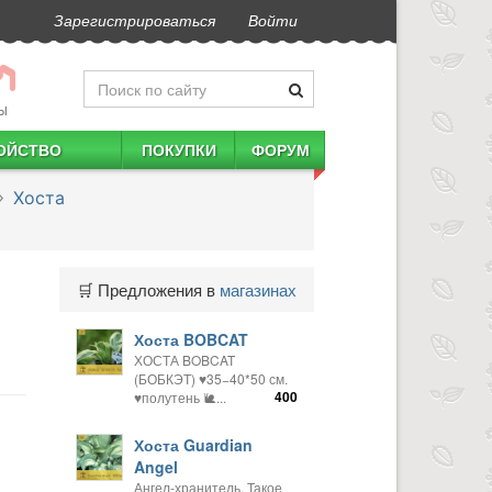
Зарегистрироваться
Войти
Ы
ОЙСТВО
ПОКУПКИ
ФОРУМ
Хоста
🛒 Предложения в
магазинах
Хоста BOBCAT
ХОСТА BOBCAT
(БОБКЭТ) ♥️35−40*50 см.
400
♥️полутень 🐌...
Хоста Guardian
Angel
Ангел-хранитель. Такое