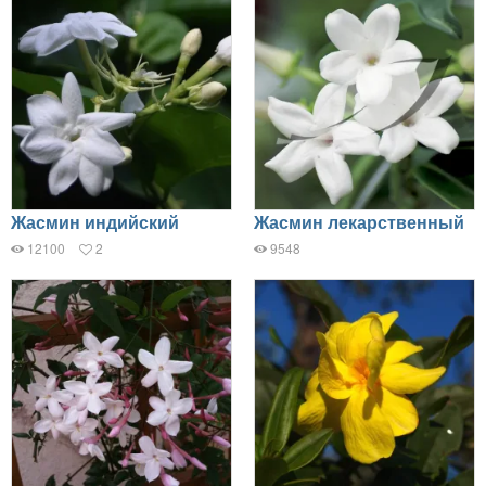
Жасмин индийский
Жасмин лекарственный
12100
2
9548