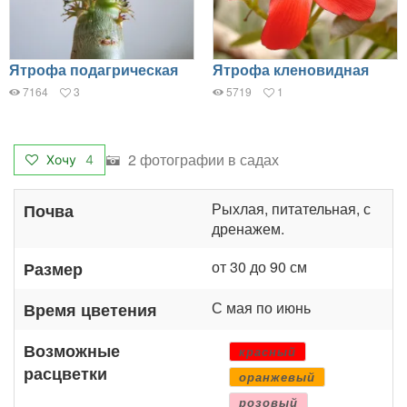
Ятрофа подагрическая
Ятрофа кленовидная
7164
3
5719
1
2 фотографии в садах
Хочу
4
Рыхлая, питательная, с
Почва
дренажем.
от 30 до 90 см
Размер
С мая по июнь
Время цветения
Возможные
красный
расцветки
оранжевый
розовый