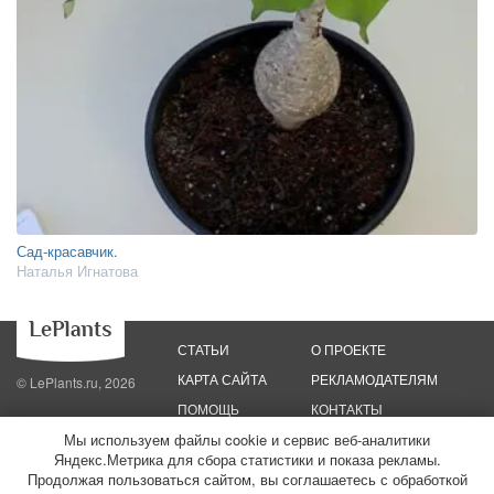
Сад-красавчик.
Наталья Игнатова
СТАТЬИ
О ПРОЕКТЕ
КАРТА САЙТА
РЕКЛАМОДАТЕЛЯМ
© LePlants.ru, 2026
ПОМОЩЬ
КОНТАКТЫ
Мы используем файлы cookie и сервис веб-аналитики
Яндекс.Метрика для сбора статистики и показа рекламы.
Политика конфиденциальности
Политика использования файлов cookie
Пользовательское соглашение
Редакционные стандарты
Продолжая пользоваться сайтом, вы соглашаетесь с обработкой