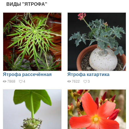
ВИДЫ "ЯТРОФА"
Ятрофа рассечённая
Ятрофа катартика
7868
4
7622
3