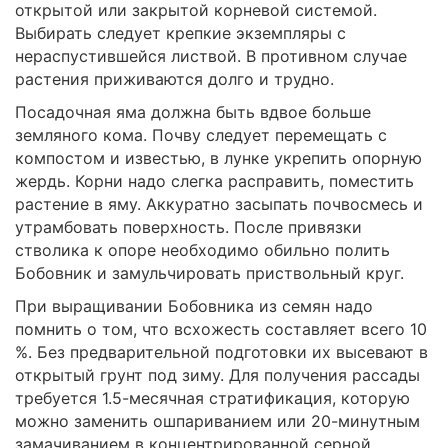
открытой или закрытой корневой системой.
Выбирать следует крепкие экземпляры с
нераспустившейся листвой. В противном случае
растения приживаются долго и трудно.
Посадочная яма должна быть вдвое больше
земляного кома. Почву следует перемещать с
компостом и известью, в лунке укрепить опорную
жердь. Корни надо слегка расправить, поместить
растение в яму. Аккуратно засыпать почвосмесь и
утрамбовать поверхность. После привязки
стволика к опоре необходимо обильно полить
Бобовник и замульчировать приствольный круг.
При выращивании Бобовника из семян надо
помнить о том, что всхожесть составляет всего 10
%. Без предварительной подготовки их высевают в
открытый грунт под зиму. Для получения рассады
требуется 1.5-месячная стратификация, которую
можно заменить ошпариванием или 20-минутным
замачиванием в концентрированной серной