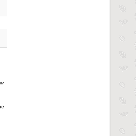
ым
ие