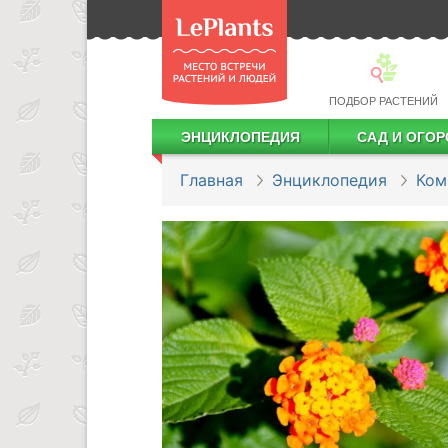
ПОДБОР РАСТЕНИЙ
ЭНЦИКЛОПЕДИЯ
САД И ОГОР
Лекарственные растения
Посадка деревьев и кустарников
Посадка ягодных культур
Сбор и хранение урожая
Главная
Энциклопедия
Ком