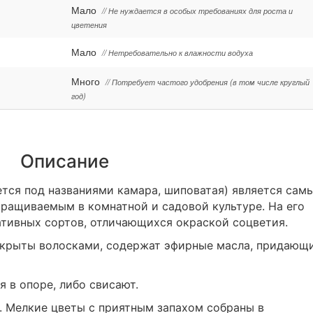
Мало
// Не нуждается в особых требованиях для роста и
цветения
Мало
// Нетребовательно к влажности водуха
Много
// Потребует частого удобрения (в том числе круглый
год)
Описание
ется под названиями камара, шиповатая) является сам
ращиваемым в комнатной и садовой культуре. На его
ативных сортов, отличающихся окраской соцветия.
покрыты волосками, содержат эфирные масла, придающ
 в опоре, либо свисают.
т. Мелкие цветы с приятным запахом собраны в