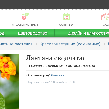
УГАДАЕМ РАСТЕНИЕ
СОБЫТИЯ
САД
ОД
ЦВЕТОВОДСТВО
ДИЗАЙН И БЛАГОУСТР
профессиональное растениеводство
натные растения
Красивоцветущие (комнатные)
Лантана сводчатая
ЛАТИНСКОЕ НАЗВАНИЕ: LANTANA CAMARA
Основной род:
Лантана
Опубликовано:
18 ноября 2013