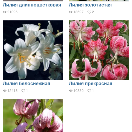
Лилия длинноцветковая
Лилия золотистая
21096
13697
2
Лилия белоснежная
Лилия прекрасная
12418
1
10330
1