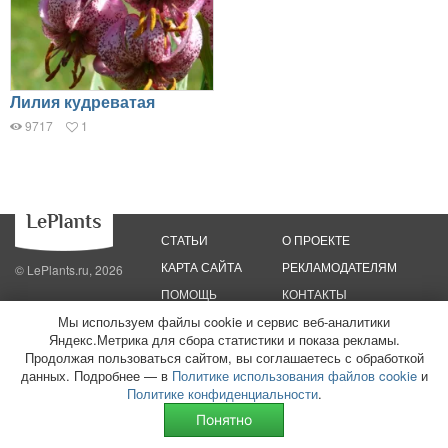
Лилия кудреватая
9717
1
СТАТЬИ
О ПРОЕКТЕ
КАРТА САЙТА
РЕКЛАМОДАТЕЛЯМ
© LePlants.ru, 2026
ПОМОЩЬ
КОНТАКТЫ
Мы используем файлы cookie и сервис веб-аналитики
Политика конфиденциальности
Политика использования файлов cookie
Яндекс.Метрика для сбора статистики и показа рекламы.
Пользовательское соглашение
Редакционные стандарты
Продолжая пользоваться сайтом, вы соглашаетесь с обработкой
данных. Подробнее — в
Политике использования файлов cookie
и
ООО «Трафик»
ИНН 7813175200
ОГРН 1027806866724
Монетизация
Политике конфиденциальности
.
сайтов
16+
Понятно