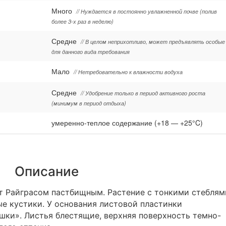
Много
// Нуждается в постоянно увлажненной почве (полив
более 3-х раз в неделю)
Средне
// В целом неприхотливо, может предъявлять особые
для данного вида требования
Мало
// Нетребовательно к влажности водуха
Средне
// Удобрение только в период активного роста
(минимум в период отдыха)
умеренно-теплое содержание (+18 — +25°C)
Описание
т Райграсом пастбищным. Растение с тонкими стеблям
е кустики. У основания листовой пластинки
ки». Листья блестящие, верхняя поверхность темно-