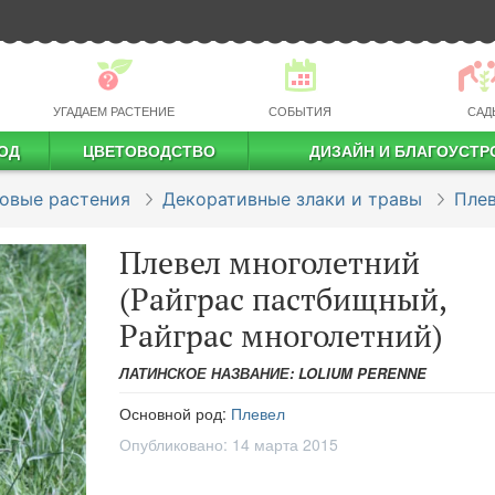
УГАДАЕМ РАСТЕНИЕ
СОБЫТИЯ
САД
ОД
ЦВЕТОВОДСТВО
ДИЗАЙН И БЛАГОУСТР
профессиональное растениеводство
овые растения
Декоративные злаки и травы
Пле
Плевел многолетний
(Райграс пастбищный,
Райграс многолетний)
ЛАТИНСКОЕ НАЗВАНИЕ: LOLIUM PERENNE
Основной род:
Плевел
Опубликовано:
14 марта 2015