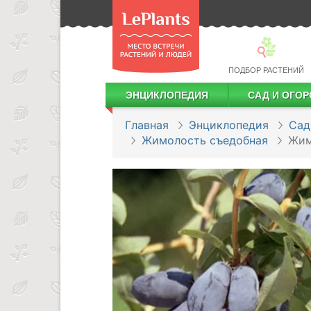
ПОДБОР РАСТЕНИЙ
ЭНЦИКЛОПЕДИЯ
САД И ОГОР
Лекарственные растения
Посадка деревьев и кустарников
Посадка ягодных культур
Сбор и хранение урожая
Главная
Энциклопедия
Сад
Жимолость съедобная
Жим