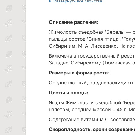
Развернуть все свойства
Описание растения:
Жимолость съедобная 'Берель' — р
пыльцы сортов 'Синяя птица', 'Гол
Сибири им. М. А. Лисавенко. На го
Включена в государственный реест
Западно-Сибирскому (Тюменская о
Размеры и форма роста:
Среднеплотный, среднераскидисты
Цветы и плоды:
Ягоды Жимолости съедобной 'Берел
налетом, средней массой 0,45 г. М
Содержание витамина С составляе
Скороплодность, сроки созревани