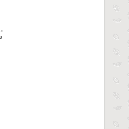
ью
ва
м