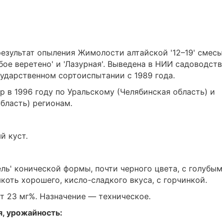
езультат опыления Жимолости алтайской '12–19' смес
убое веретено' и 'Лазурная'. Выведена в НИИ садоводст
сударственном сортоиспытании с 1989 года.
р в 1996 году по Уральскому (Челябинская область) и
бласть) регионам.
й куст.
ь' конической формы, почти черного цвета, с голубы
якоть хорошего, кисло-сладкого вкуса, с горчинкой.
т 23 мг%. Назначение — техническое.
я, урожайность: