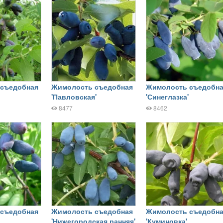
съедобная
Жимолость съедобная
Жимолость съедобна
'Павловская'
'Синеглазка'
8477
8462
съедобная
Жимолость съедобная
Жимолость съедобна
'Нижегородская ранняя'
'Куминовка'