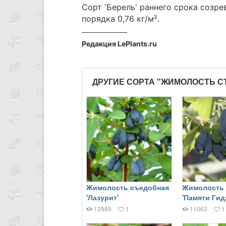
Сорт 'Берель' раннего срока созр
порядка 0,76 кг/м².
Редакция LePlants.ru
ДРУГИЕ СОРТА "ЖИМОЛОСТЬ 
Жимолость съедобная
Жимолость 
'Лазурит'
'Памяти Гид
12989
1
11063
1