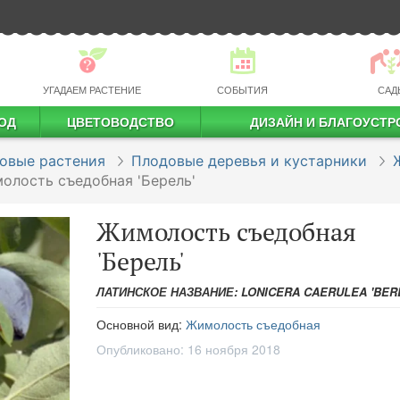
УГАДАЕМ РАСТЕНИЕ
СОБЫТИЯ
САД
ОД
ЦВЕТОВОДСТВО
ДИЗАЙН И БЛАГОУСТР
профессиональное растениеводство
овые растения
Плодовые деревья и кустарники
олость съедобная 'Берель'
Жимолость съедобная
'Берель'
ЛАТИНСКОЕ НАЗВАНИЕ: LONICERA CAERULEA 'BER
Основной вид:
Жимолость съедобная
Опубликовано:
16 ноября 2018