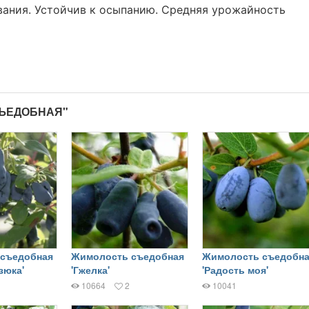
евания. Устойчив к осыпанию. Средняя урожайность
СЪЕДОБНАЯ"
съедобная
Жимолость съедобная
Жимолость съедобна
зюка'
'Гжелка'
'Радость моя'
10664
2
10041