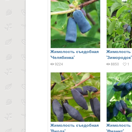
Жимолость съедобная
Жимолость 
'Челябинка'
'Зимородок'
9224
8850
1
Жимолость съедобная
Жимолость 
'Виола'
'Фианит'