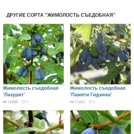
ДРУГИЕ СОРТА "ЖИМОЛОСТЬ СЪЕДОБНАЯ"
Жимолость съедобная
Жимолость съедобная
'Лазурит'
'Памяти Гидзюка'
12989
1
11062
1