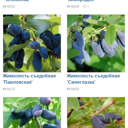
9223
8849
1
Жимолость съедобная
Жимолость съедобная
'Павловская'
'Синеглазка'
8475
8459