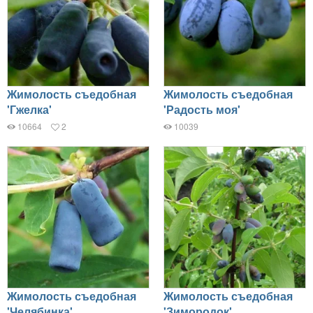
Жимолость съедобная
Жимолость съедобная
'Гжелка'
'Радость моя'
10664
2
10039
Жимолость съедобная
Жимолость съедобная
'Челябинка'
'Зимородок'