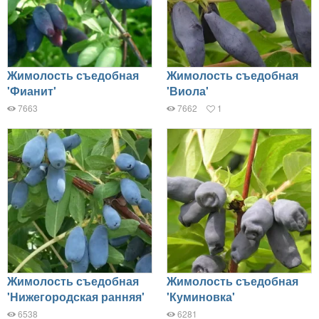
Жимолость съедобная
Жимолость съедобная
'Фианит'
'Виола'
7663
7662
1
Жимолость съедобная
Жимолость съедобная
'Нижегородская ранняя'
'Куминовка'
6538
6281