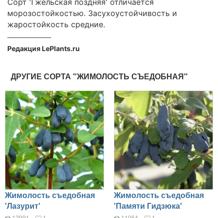
Сорт 'Гжельская поздняя' отличается
морозостойкостью. Засухоустойчивость и
жаростойкость средние.
Редакция LePlants.ru
ДРУГИЕ СОРТА "ЖИМОЛОСТЬ СЪЕДОБНАЯ"
Жимолость съедобная
Жимолость съедобная
'Лазурит'
'Памяти Гидзюка'
12991
1
11064
1