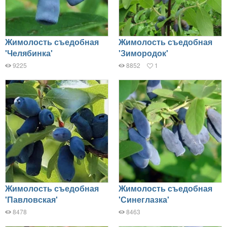
Жимолость съедобная
Жимолость съедобная
'Челябинка'
'Зимородок'
9225
8852
1
Жимолость съедобная
Жимолость съедобная
'Павловская'
'Синеглазка'
8478
8463