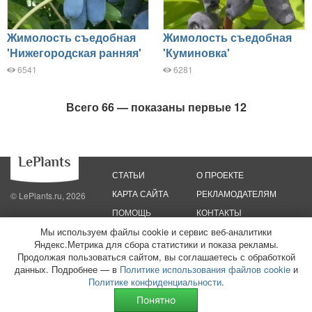
Жимолость съедобная
Жимолость съедобная
'Нижегородская ранняя'
'Куминовка'
6541
6281
Всего 66 — показаны первые 12
СТАТЬИ
О ПРОЕКТЕ
КАРТА САЙТА
РЕКЛАМОДАТЕЛЯМ
© LePlants.ru, 2026
ПОМОЩЬ
КОНТАКТЫ
Мы используем файлы cookie и сервис веб-аналитики
Политика конфиденциальности
Политика использования файлов cookie
Яндекс.Метрика для сбора статистики и показа рекламы.
Пользовательское соглашение
Редакционные стандарты
Продолжая пользоваться сайтом, вы соглашаетесь с обработкой
данных. Подробнее — в
Политике использования файлов cookie
и
ООО «Трафик»
ИНН 7813175200
ОГРН 1027806866724
Монетизация
Политике конфиденциальности
.
сайтов
16+
Понятно