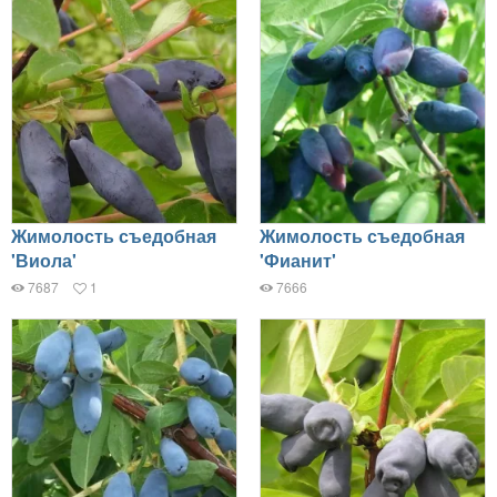
Жимолость съедобная
Жимолость съедобная
'Виола'
'Фианит'
7687
1
7666