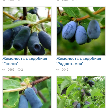
Жимолость съедобная
Жимолость съедобная
'Гжелка'
'Радость моя'
10665
2
10042