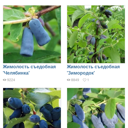
Жимолость съедобная
Жимолость съедобная
'Челябинка'
'Зимородок'
9224
8849
1