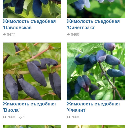
Жимолость съедобная
Жимолость съедобная
'Павловская'
'Синеглазка'
8477
8460
Жимолость съедобная
Жимолость съедобная
'Виола'
'Фианит'
7663
1
7663