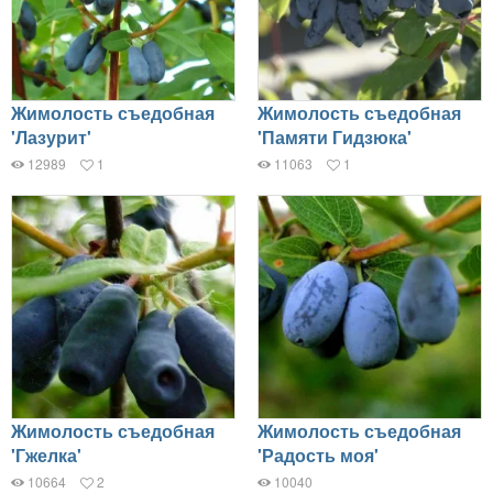
Жимолость съедобная
Жимолость съедобная
'Лазурит'
'Памяти Гидзюка'
12989
1
11063
1
Жимолость съедобная
Жимолость съедобная
'Гжелка'
'Радость моя'
10664
2
10040