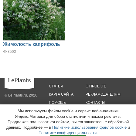
Жимолость каприфоль
8502
СТАТЬИ
О ПРОЕКТЕ
КАРТА САЙТА
РЕКЛАМОДАТЕЛЯМ
© LePlants.ru, 2026
ПОМОЩЬ
КОНТАКТЫ
Мы используем файлы cookie и сервис веб-аналитики
Политика конфиденциальности
Яндекс.Метрика для сбора статистики и показа рекламы.
Политика использования файлов cookie
Пользовательское соглашение
Редакционные стандарты
Продолжая пользоваться сайтом, вы соглашаетесь с обработкой
данных. Подробнее — в
Политике использования файлов cookie
и
ООО «Трафик»
ИНН 7813175200
ОГРН 1027806866724
Монетизация
Политике конфиденциальности
.
сайтов
16+