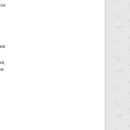
рок
лив
ий,
ов