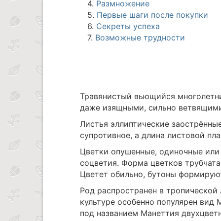
4.
Размножение
5.
Первые шаги после покупки
6.
Секреты успеха
7.
Возможные трудности
Травянистый вьющийся многолетни
даже изящными, сильно ветвящими
Листья эллиптические заострённые
супротивное, а длина листовой пла
Цветки опушенные, одиночные или
соцветия. Форма цветков трубчата
Цветет обильно, бутоны формируют
Род распространен в тропической 
культуре особенно популярен вид М
под названием Манеттия двухцветн