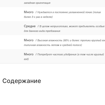
западная ориентация
Много
// Нуждается в постоянно увлажненной почве (полив
более 3-х раз в неделю)
Средне
// В целом неприхотливо, может предъявлять особые
для данного вида требования
Много
// Высокая влажность (60% и более: тропики круглый го
типичная влажность летом в средней полосе)
Много
// Потребует частого удобрения (в том числе круглый
год)
Содержание