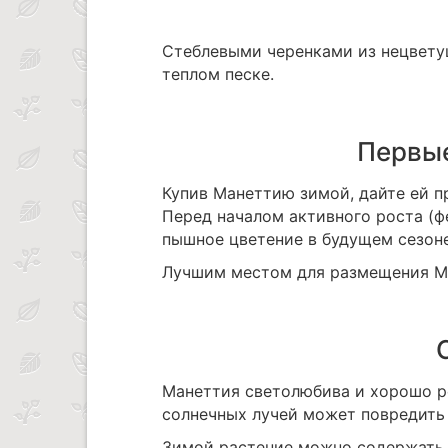
Стеблевыми черенками из нецвету
теплом песке.
Первые
Купив Манеттию зимой, дайте ей п
Перед началом активного роста (фе
пышное цветение в будущем сезоне
Лучшим местом для размещения Ма
Манеттия светолюбива и хорошо ре
солнечных лучей может повредить 
Зимой растение можно содержать п