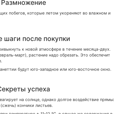
Размножение
щих побегов, которые летом укореняют во влажном и
 шаги после покупки
ривыкнуть к новой атмосфере в течение месяца-двух.
враль-март), растение надо обрезать. Это обеспечит
.
неттии будут юго-западное или юго-восточное окно.
Секреты успеха
агирует на солнце, однако долгое воздействие прямы
(сжечь) кончики листьев.
ри температуре + 11-12 °С, в случае же содержания в