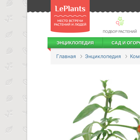
ПОДБОР РАСТЕНИЙ
ЭНЦИКЛОПЕДИЯ
САД И ОГОР
Лекарственные растения
Посадка деревьев и кустарников
Посадка ягодных культур
Сбор и хранение урожая
Главная
Энциклопедия
Ком