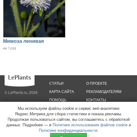
Мимоза ленивая
7498
СТАТЬИ
О ПРОЕКТЕ
КАРТА САЙТА
РЕКЛАМОДАТЕЛЯМ
© LePlants.ru, 2026
ПОМОЩЬ
КОНТАКТЫ
Мы используем файлы cookie и сервис веб-аналитики
Яндекс.Метрика для сбора статистики и показа рекламы.
Политика конфиденциальности
Политика использования файлов cookie
Пользовательское соглашение
Редакционные стандарты
Продолжая пользоваться сайтом, вы соглашаетесь с обработкой
данных. Подробнее — в
Политике использования файлов cookie
и
ООО «Трафик»
ИНН 7813175200
ОГРН 1027806866724
Монетизация
Политике конфиденциальности
.
сайтов
16+