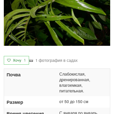
1 фотография в садах
Хочу
1
Слабокислая,
Почва
дренированная,
влагоемкая,
питательная.
от 50 до 150 см
Размер
С января по январь
Время цветения