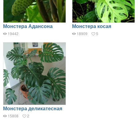
Монстера Адансона
Монстера косая
19442
18909
5
Монстера деликатесная
15808
2