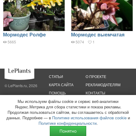
Мормодес Ролфе
Мормодес выемчатая
5665
5074
1
СТАТЬИ
О ПРОЕКТЕ
КАРТА САЙТА
РЕКЛАМОДАТЕЛЯМ
© LePlants.ru, 2026
ПОМОЩЬ
КОНТАКТЫ
Мы используем файлы cookie и сервис веб-аналитики
Политика конфиденциальности
Политика использования файлов cookie
Яндекс.Метрика для сбора статистики и показа рекламы.
Пользовательское соглашение
Редакционные стандарты
Продолжая пользоваться сайтом, вы соглашаетесь с обработкой
данных. Подробнее — в
Политике использования файлов cookie
и
ООО «Трафик»
ИНН 7813175200
ОГРН 1027806866724
Монетизация
Политике конфиденциальности
.
сайтов
16+
Понятно