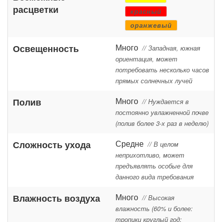
расцветки
красный
оранжевый
Много
Освещенность
// Западная, южная
ориентация, может
потребовать несколько часов
прямых солнечных лучей
Много
Полив
// Нуждается в
постоянно увлажненной почве
(полив более 3-х раз в неделю)
Средне
Сложность ухода
// В целом
неприхотливо, может
предъявлять особые для
данного вида требования
Много
Влажность воздуха
// Высокая
влажность (60% и более:
тропики круглый год;