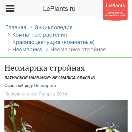
LePlants.ru
Главная
Энциклопедия
Комнатные растения
Красивоцветущие (комнатные)
Неомарика
Неомарика стройная
Неомарика стройная
ЛАТИНСКОЕ НАЗВАНИЕ: NEOMARICA GRACILIS
Основной род:
Неомарика
Опубликовано:
7 марта 2014