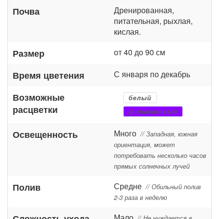
Дренированная,
Почва
питательная, рыхлая,
кислая.
от 40 до 90 см
Размер
С января по декабрь
Время цветения
Возможные
белый
расцветки
фиолетовый
Много
Освещенность
// Западная, южная
ориентация, может
потребовать несколько часов
прямых солнечных лучей
Средне
Полив
// Обильный полив
2-3 раза в неделю
Мало
Сложность ухода
// Не нуждается в