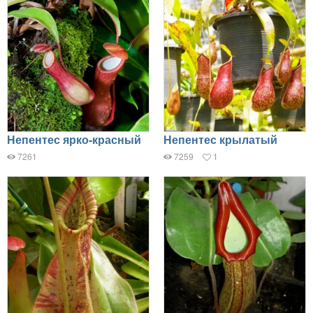
Непентес ярко-красный
Непентес крылатый
7261
7259
1