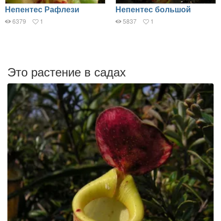
Непентес Рафлези
Непентес большой
6379
1
5837
1
Это растение в садах