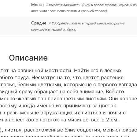
Много
// Высокая влажность (60% и более: тропики круглый го
типичная влажность летом в средней полосе)
Средне
// Удобрение только в период активного роста
(минимум в период отдыха)
Описание
ет на равнинной местности. Найти его в лесных
бого труда. Несмотря на то, что цветет растение
лосья, белыми цветками, которые не с первого взгляда
идный сразу обращает на себя внимание. Всё это
имонно-желтый тон присоцветным листьям. Они короче
поэтому иногда именно их принимают за цветок
 в разы меньше окружающих их листьев и почти с
на лепестков с ноготок на мизинце, всего 2 см.
), листья, расположенные близ соцветия, меняют окрас
рое время воронкообразная розетка цвета травы не