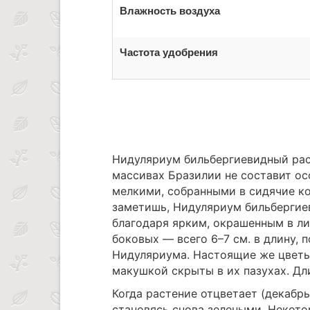
Влажность воздуха
Частота удобрения
Нидуляриум бильбергиевидный раст
массивах Бразилии не составит осо
мелкими, собранными в сидячие ко
заметишь, Нидуляриум бильбергиев
благодаря ярким, окрашенным в л
боковых — всего 6–7 см. в длину, 
Нидуляриума. Настоящие же цветы
макушкой скрыты в их пазухах. Дли
Когда растение отцветает (декабрь
становясь снова зелеными. Некото