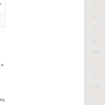
д;
 и
ку,