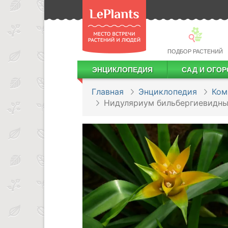
ПОДБОР РАСТЕНИЙ
ЭНЦИКЛОПЕДИЯ
САД И ОГОР
Лекарственные растения
Посадка деревьев и кустарников
Посадка ягодных культур
Сбор и хранение урожая
Главная
Энциклопедия
Ком
Нидуляриум бильбергиевидн