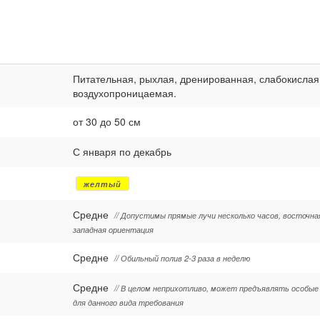
Питательная, рыхлая, дренированная, слабокислая
воздухопроницаемая.
от 30 до 50 см
С января по декабрь
желтый
Средне
// Допустимы прямые лучи несколько часов, восточна
западная ориентация
Средне
// Обильный полив 2-3 раза в неделю
Средне
// В целом неприхотливо, может предъявлять особые
для данного вида требования