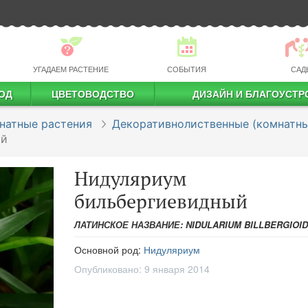
УГАДАЕМ РАСТЕНИЕ
СОБЫТИЯ
САД
ОД
ЦВЕТОВОДСТВО
ДИЗАЙН И БЛАГОУСТР
профессиональное растениеводство
натные растения
Декоративнолиственные (комнатны
ый
Нидуляриум
бильбергиевидный
ЛАТИНСКОЕ НАЗВАНИЕ: NIDULARIUM BILLBERGIOI
Основной род:
Нидуляриум
Опубликовано:
9 января 2014