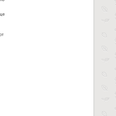
аще
ют