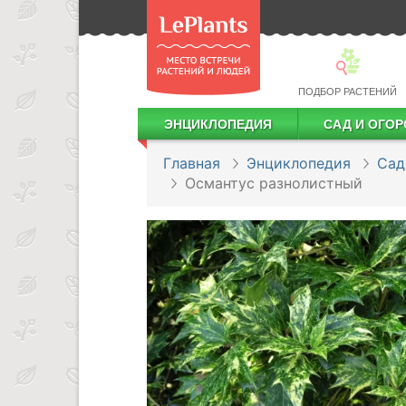
ПОДБОР РАСТЕНИЙ
ЭНЦИКЛОПЕДИЯ
САД И ОГОР
Лекарственные растения
Посадка деревьев и кустарников
Посадка ягодных культур
Сбор и хранение урожая
Главная
Энциклопедия
Сад
Османтус разнолистный