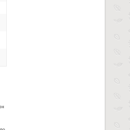
он
ило