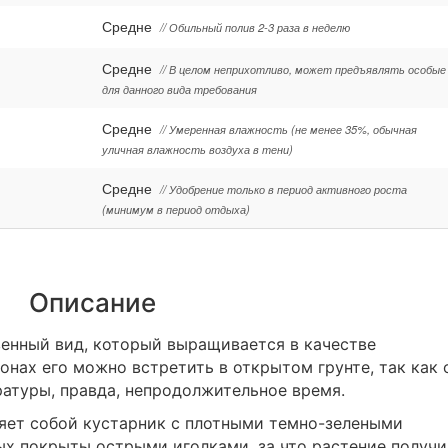
Средне
// Обильный полив 2-3 раза в неделю
Средне
// В целом неприхотливо, может предъявлять особые
для данного вида требования
Средне
// Умеренная влажность (не менее 35%, обычная
уличная влажность воздуха в тени)
Средне
// Удобрение только в период активного роста
(минимум в период отдыха)
Описание
енный вид, который выращивается в качестве
онах его можно встретить в открытом грунте, так как 
атуры, правда, непродолжительное время.
яет собой кустарник с плотными темно-зелеными
ых покрыты острыми иголками, за что растение получ