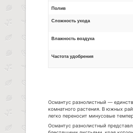
Полив
Сложность ухода
Влажность воздуха
Частота удобрения
Османтус разнолистный — единств
комнатного растения. В южных рай
легко переносит минусовые темпер
Османтус разнолистный представл
блестящими листьями, края котор