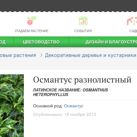
УГАДАЕМ РАСТЕНИЕ
СОБЫТИЯ
САД
ОД
ЦВЕТОВОДСТВО
ДИЗАЙН И БЛАГОУСТР
профессиональное растениеводство
овые растения
Декоративные деревья и кустарники
Османтус разнолистный
ЛАТИНСКОЕ НАЗВАНИЕ: OSMANTHUS
HETEROPHYLLUS
Основной род:
Османтус
Опубликовано:
18 ноября 2013