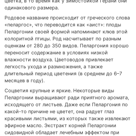
цветка, в то время как у зимостойкой Герани они
одинакового размера.
Родовое название происходит от греческого слова
«пеларгос», что переводится как «аист»: плоды
Пеларгонии своей формой напоминают клюв этой
колоритной птицы. Род насчитывает по разным
оценкам от 280 до 350 видов. Пеларгония хорошо
переносит содержание в условиях низкой
влажности воздуха. Цветоводов привлекает
легкость ухода и размножения, а также
длительный период цветения (в среднем до 6–7
месяцев в году).
Соцветия крупные и яркие. Некоторые виды
Пеларгонии выращивают ради приятного аромата,
исходящего от листьев. Даже если Пеларгония по
какой-то причине не цветет, она радует глаз
красивыми листьями, из которых также извлекают
эфирное масло. Экстракт корней Пеларгонии
сидовидной обладает лечебным эффектом при