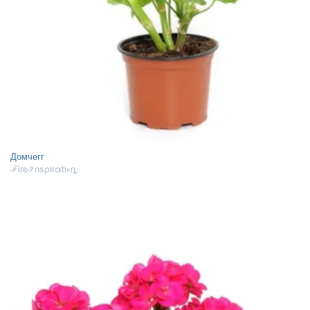
Домчегг
ℱireℐnsρirαtiℴȵ