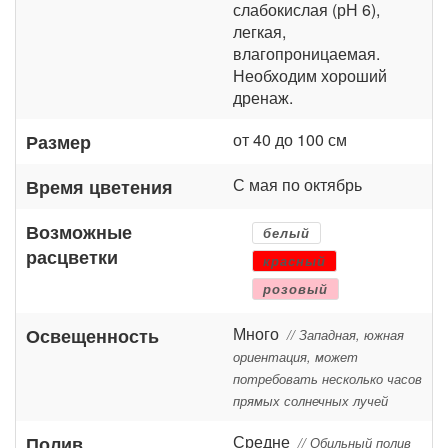
слабокислая (рН 6),
легкая,
влагопроницаемая.
Необходим хороший
дренаж.
от 40 до 100 см
Размер
С мая по октябрь
Время цветения
Возможные
белый
расцветки
красный
розовый
Много
Освещенность
// Западная, южная
ориентация, может
потребовать несколько часов
прямых солнечных лучей
Средне
Полив
// Обильный полив