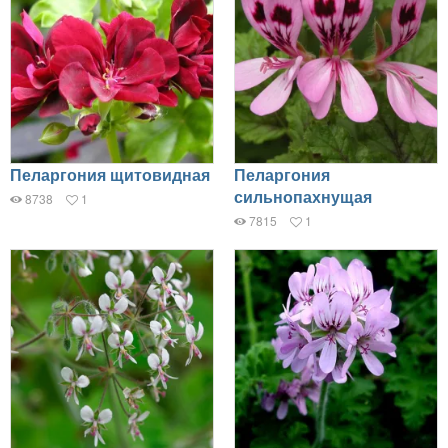
Пеларгония щитовидная
Пеларгония
сильнопахнущая
8738
1
7815
1