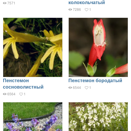
колокольчатый
7571
7286
1
Пенстемон
Пенстемон бородатый
сосноволистный
6544
1
6564
1