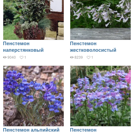
Пенстемон
Пенстемон
наперстянковый
жестковолосистый
9040
1
8239
1
Пенстемон альпийский
Пенстемон