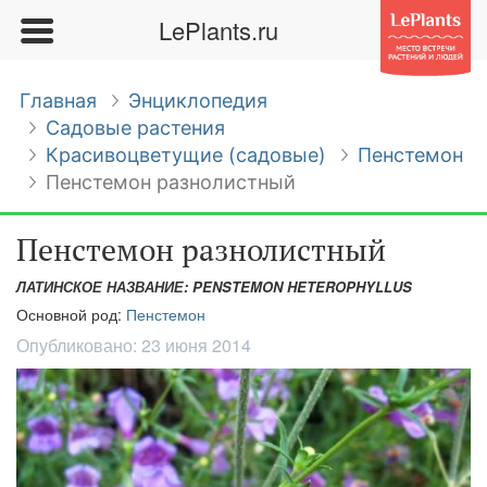
LePlants.ru
Главная
Энциклопедия
Садовые растения
Красивоцветущие (садовые)
Пенстемон
Пенстемон разнолистный
Пенстемон разнолистный
ЛАТИНСКОЕ НАЗВАНИЕ: PENSTEMON HETEROPHYLLUS
Основной род:
Пенстемон
Опубликовано:
23 июня 2014