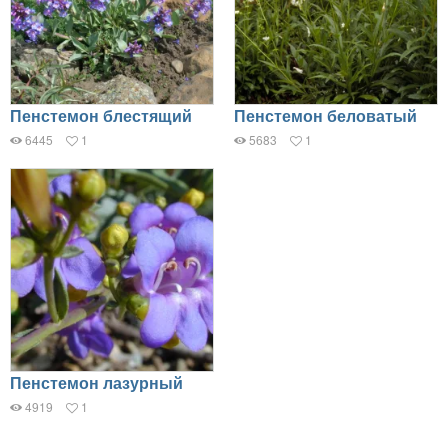
Пенстемон блестящий
Пенстемон беловатый
6445
1
5683
1
Пенстемон лазурный
4919
1