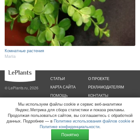
Комнатные растения
Mariia
СТАТЬИ
О ПРОЕКТЕ
КАРТА САЙТА
РЕКЛАМОДАТЕЛЯМ
© LePlants.ru, 2026
ПОМОЩЬ
КОНТАКТЫ
Мы используем файлы cookie и сервис веб-аналитики
Яндекс.Метрика для сбора статистики и показа рекламы.
Политика конфиденциальности
Политика использования файлов cookie
Пользовательское соглашение
Редакционные стандарты
Продолжая пользоваться сайтом, вы соглашаетесь с обработкой
данных. Подробнее — в
Политике использования файлов cookie
и
ООО «Трафик»
ИНН 7813175200
ОГРН 1027806866724
Монетизация
Политике конфиденциальности
.
сайтов
16+
Понятно