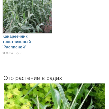
Канареечник
тростниковый
'Расписной'
9924
2
Это растение в садах