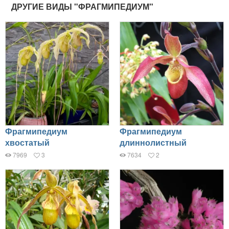
ДРУГИЕ ВИДЫ "ФРАГМИПЕДИУМ"
Фрагмипедиум
Фрагмипедиум
хвостатый
длиннолистный
7969
3
7634
2