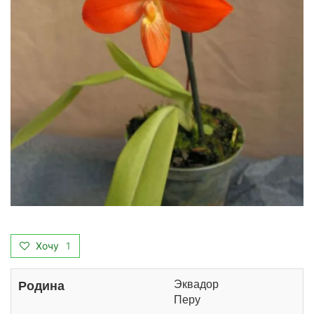
Хочу
1
Эквадор
Родина
Перу