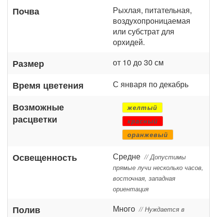
Рыхлая, питательная,
Почва
воздухопроницаемая
или субстрат для
орхидей.
от 10 до 30 см
Размер
С января по декабрь
Время цветения
Возможные
желтый
расцветки
красный
оранжевый
Средне
Освещенность
// Допустимы
прямые лучи несколько часов,
восточная, западная
ориентация
Много
Полив
// Нуждается в