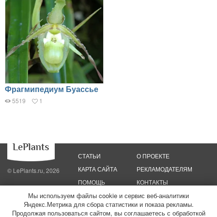
Фрагмипедиум Буассье
5519
1
СТАТЬИ
О ПРОЕКТЕ
КАРТА САЙТА
РЕКЛАМОДАТЕЛЯМ
© LePlants.ru, 2026
ПОМОЩЬ
КОНТАКТЫ
Мы используем файлы cookie и сервис веб-аналитики
Политика конфиденциальности
Политика использования файлов cookie
Яндекс.Метрика для сбора статистики и показа рекламы.
Пользовательское соглашение
Редакционные стандарты
Продолжая пользоваться сайтом, вы соглашаетесь с обработкой