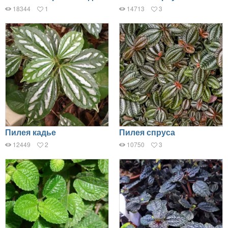
18344
1
14713
3
Пилея кадье
Пилея спруса
12449
2
10750
3