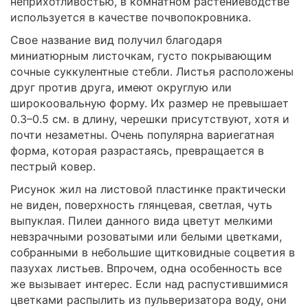
неприхотливостью, в комнатном растениеводстве
используется в качестве почвопокровника.
Свое название вид получил благодаря
миниатюрным листочкам, густо покрывающим
сочные суккулентные стебли. Листья расположены
друг против друга, имеют округлую или
широкоовальную форму. Их размер не превышает
0.3–0.5 см. в длину, черешки присутствуют, хотя и
почти незаметны. Очень популярна вариегатная
форма, которая разрастаясь, превращается в
пестрый ковер.
Рисунок жил на листовой пластинке практически
не виден, поверхность глянцевая, светлая, чуть
выпуклая. Пилеи данного вида цветут мелкими
невзрачными розоватыми или белыми цветками,
собранными в небольшие щитковидные соцветия в
пазухах листьев. Впрочем, одна особенность все
же вызывает интерес. Если над распустившимися
цветками распылить из пульверизатора воду, они