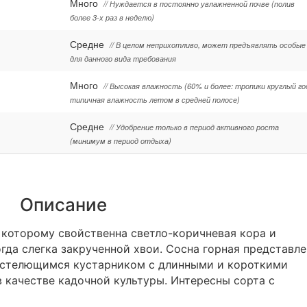
Много
// Нуждается в постоянно увлажненной почве (полив
более 3-х раз в неделю)
Средне
// В целом неприхотливо, может предъявлять особые
для данного вида требования
Много
// Высокая влажность (60% и более: тропики круглый го
типичная влажность летом в средней полосе)
Средне
// Удобрение только в период активного роста
(минимум в период отдыха)
Описание
 которому свойственна светло-коричневая кора и
гда слегка закрученной хвои. Сосна горная представле
и стелющимся кустарником с длинными и короткими
в качестве кадочной культуры. Интересны сорта с