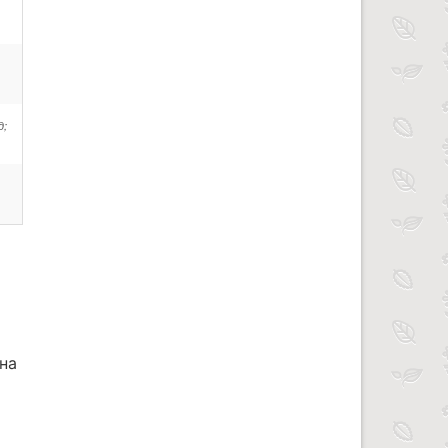
д;
на