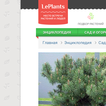
ПОДБОР РАСТЕНИЙ
ЭНЦИКЛОПЕДИЯ
САД И ОГОР
Лекарственные растения
Посадка деревьев и кустарников
Посадка ягодных культур
Сбор и хранение урожая
Главная
Энциклопедия
Сад