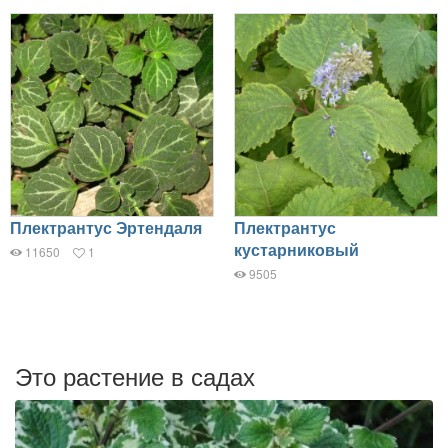
Плектрантус Эртендаля
Плектрантус
кустарниковый
11650
1
9505
Это растение в садах