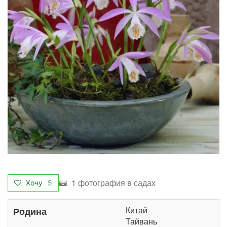
1 фотография в садах
Хочу
5
Китай
Родина
Тайвань