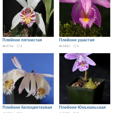
Плейоне пятнистая
Плейоне ушастая
6744
3
5850
4
Плейоне белоцветковая
Плейоне Юньнаньская