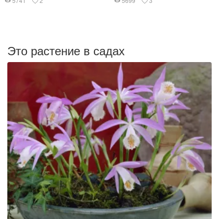
5741
2
5699
3
Это растение в садах