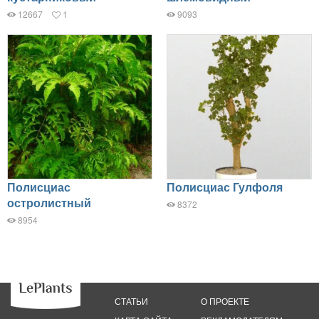
12667
1
9093
Полисциас
Полисциас Гулфоля
остролистный
8372
8954
СТАТЬИ
О ПРОЕКТЕ