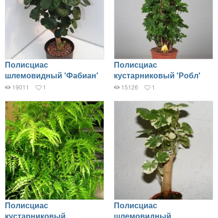
Полисциас
Полисциас
шлемовидный 'Фабиан'
кустарниковый 'Робл'
19011
1
15126
1
Полисциас
Полисциас
кустарниковый
шлемовидный