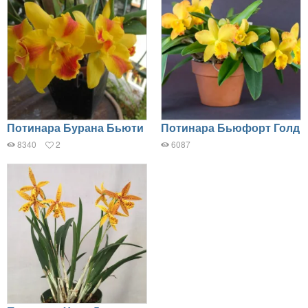
Потинара Бурана Бьюти
Потинара Бьюфорт Голд
8340
2
6087