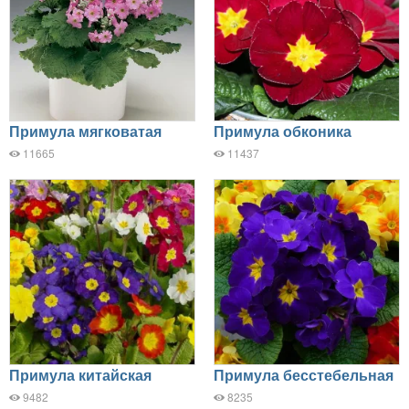
Примула мягковатая
Примула обконика
11665
11437
Примула китайская
Примула бесстебельная
9482
8235