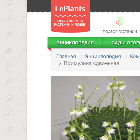
ПОДБОР РАСТЕНИЙ
ЭНЦИКЛОПЕДИЯ
САД И ОГОР
Лекарственные растения
Посадка деревьев и кустарников
Посадка ягодных культур
Сбор и хранение урожая
Главная
Энциклопедия
Ком
Примулина сдвоенная