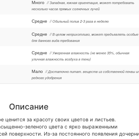
Много
// Западная, южная ориентация, может потребовать
несколько часов прямых солнечных лучей
Средне
// Обильный полив 2-3 раза в неделю
Средне
// В целом неприхотливо, может предъявлять особые
для данного вида требования
Средне
// Умеренная влажность (не менее 35%, обычная
уличная влажность воздуха в тени)
Мало
// Достаточно питат. веществ из собственной почвы и
редкого удобрения
Описание
е ценится за красоту своих цветов и листьев.
асыщенно-зеленого цвета с ярко выраженными
ей поверхности. Из-за постоянного появления дочерн