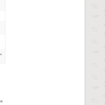
ли
их