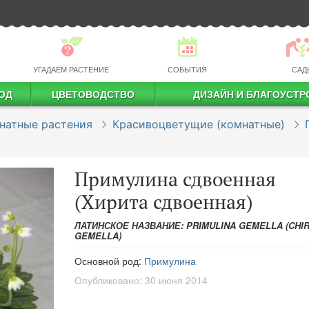
УГАДАЕМ РАСТЕНИЕ
СОБЫТИЯ
САД
ОД
ЦВЕТОВОДСТВО
ДИЗАЙН И БЛАГОУСТР
профессиональное растениеводство
натные растения
Красивоцветущие (комнатные)
Примулина сдвоенная
(Хирита сдвоенная)
ЛАТИНСКОЕ НАЗВАНИЕ: PRIMULINA GEMELLA (CHIR
GEMELLA)
Основной род:
Примулина
Опубликовано:
30 июня 2014