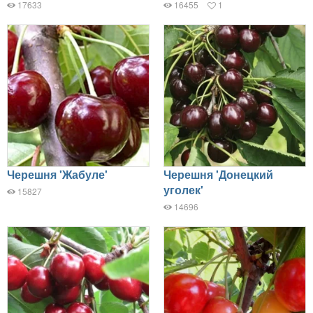
17633
16455
1
Черешня 'Жабуле'
Черешня 'Донецкий
уголек'
15827
14696