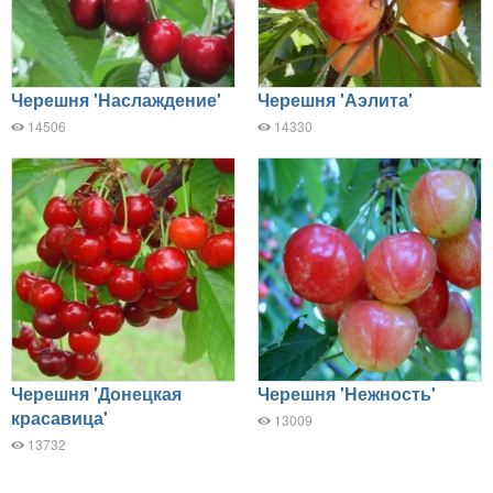
Черешня 'Наслаждение'
Черешня 'Аэлита'
14506
14330
Черешня 'Донецкая
Черешня 'Нежность'
красавица'
13009
13732