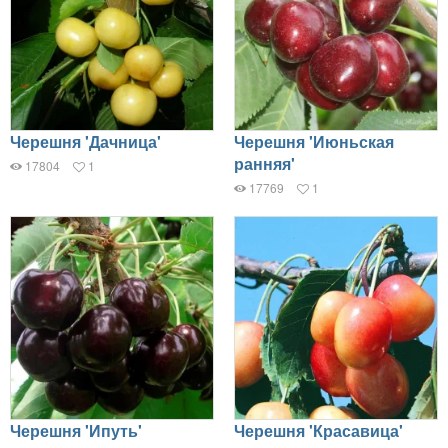
Черешня 'Дачница'
Черешня 'Июньская
ранняя'
17804
1
17769
1
Черешня 'Ипуть'
Черешня 'Красавица'