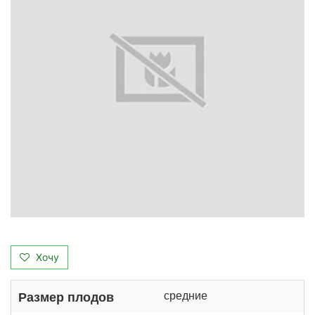
Хочу
средние
Размер плодов